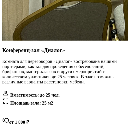
Конференц-зал «Диалог»
Комната для переговоров «Диалог» востребована нашими
партнерами, как зал для проведения собеседований,
брифингов, мастер-классов и других мероприятий с
количеством участников до 25 человек. В зале возможны
различные варианты расстановки мебели.
person_outline
Вместимость: до 25 чел.
crop_free
Площадь зала: 25 м2
toll
от 1 800 ₽