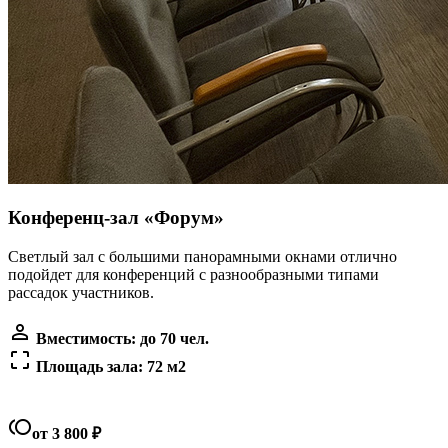
Конференц-зал «Форум»
Светлый зал с большими панорамными окнами отлично
подойдет для конференций с разнообразными типами
рассадок участников.
person_outline
Вместимость: до 70 чел.
crop_free
Площадь зала: 72 м2
toll
от 3 800 ₽