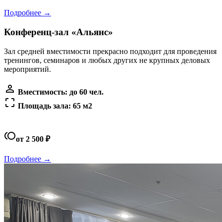
Подробнее →
Конференц-зал «Альянс»
Зал средней вместимости прекрасно подходит для проведения
тренингов, семинаров и любых других не крупных деловых
мероприятий.
person_outline
Вместимость: до 60 чел.
crop_free
Площадь зала: 65 м2
toll
от 2 500 ₽
Подробнее →