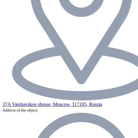
37A Varshavskoe shosse, Moscow, 117105, Russia
Address of the object