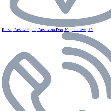
Russia, Rostov region, Rostov-on-Don, Nagibina ave., 19