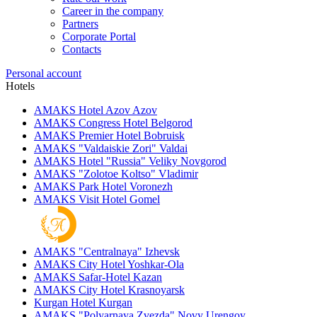
Career in the company
Partners
Corporate Portal
Contacts
Personal account
Hotels
AMAKS Hotel Azov
Azov
AMAKS Congress Hotel
Belgorod
AMAKS Premier Hotel
Bobruisk
AMAKS "Valdaiskie Zori"
Valdai
AMAKS Hotel "Russia"
Veliky Novgorod
AMAKS "Zolotoe Koltso"
Vladimir
AMAKS Park Hotel
Voronezh
AMAKS Visit Hotel
Gomel
AMAKS "Centralnaya"
Izhevsk
AMAKS City Hotel
Yoshkar-Ola
AMAKS Safar-Hotel
Kazan
AMAKS City Hotel
Krasnoyarsk
Kurgan Hotel
Kurgan
AMAKS "Polyarnaya Zvezda"
Novy Urengoy