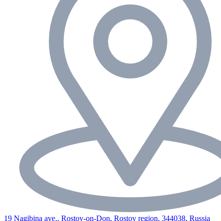
19 Nagibina ave., Rostov-on-Don, Rostov region, 344038, Russia